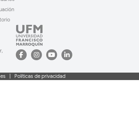
uación
torio
r,
ies
|
Políticas de privacidad