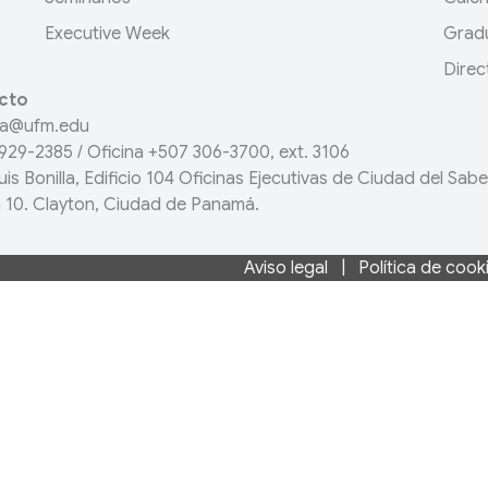
Executive Week
Grad
Direc
cto
a@ufm.edu
929-2385
/ Oficina
+507 306-3700
, ext. 3106
uis Bonilla, Edificio 104 Oficinas Ejecutivas de Ciudad del Sabe
a 10. Clayton, Ciudad de Panamá.
Aviso legal
|
Política de cook