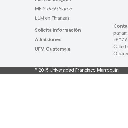
MFIN
dual degree
LLM en Finanzas
Conta
Solicita información
panam
Admisiones
+507 6
Calle L
UFM Guatemala
Oficin
© 2015
Universidad Francisco Marroquín