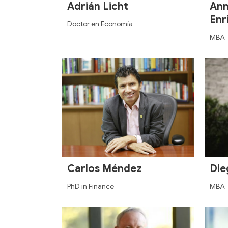
Adrián Licht
Ann
Enr
Doctor en Economía
MBA
Carlos Méndez
Die
PhD in Finance
MBA