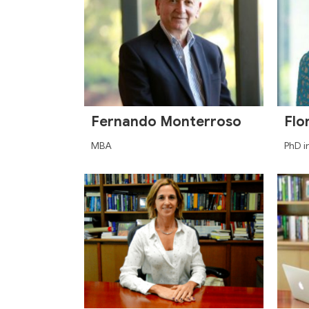
Fernando Monterroso
Flo
MBA
PhD i