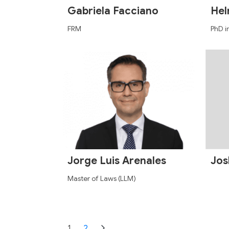
Gabriela Facciano
Hel
FRM
PhD i
Jorge Luis Arenales
Jos
Master of Laws (LLM)
1
2